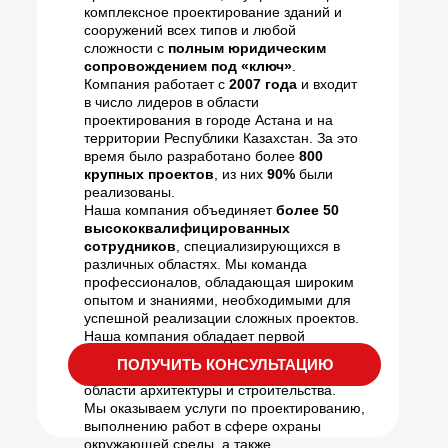
комплексное проектирование зданий и
сооружений всех типов и любой
сложности с
полным юридическим
сопровождением под «ключ»
.
Компания работает с
2007 года
и входит
в число лидеров в области
проектирования в городе Астана и на
территории Республики Казахстан. За это
время было разработано более
800
крупных проектов
, из них
90%
были
реализованы.
Наша компания объединяет
более 50
высококвалифицированных
сотрудников
, специализирующихся в
различных областях. Мы команда
профессионалов, обладающая широким
опытом и знаниями, необходимыми для
успешной реализации сложных проектов.
Наша компания обладает первой
категорией по проектной деятельности и
ПОЛУЧИТЬ КОНСУЛЬТАЦИЮ
выполняет полный комплекс работ в
области архитектуры и строительства.
Мы оказываем услуги по проектированию,
выполнению работ в сфере охраны
окружающей среды, а также