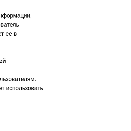
информации,
ователь
т ее в
ей
льзователям.
ет использовать