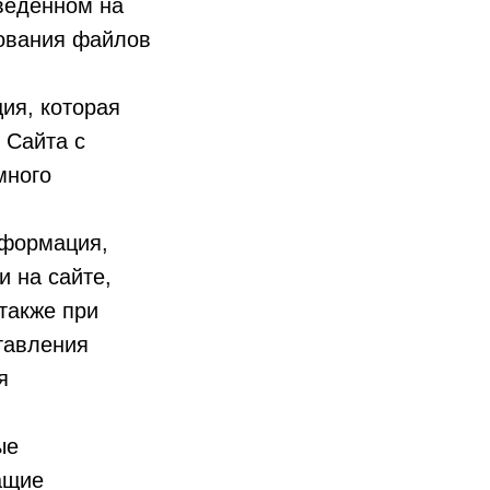
оведенном на
зования файлов
ия, которая
 Сайта с
много
нформация,
 на сайте,
также при
тавления
я
ые
ащие