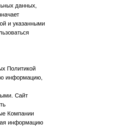
льных данных,
значает
ой и указанными
льзоваться
ных Политикой
ую информацию,
ными. Сайт
ть
ные Компании
ючая информацию