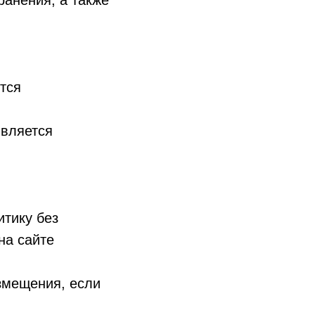
ранения, а также
тся
является
итику без
на сайте
азмещения, если