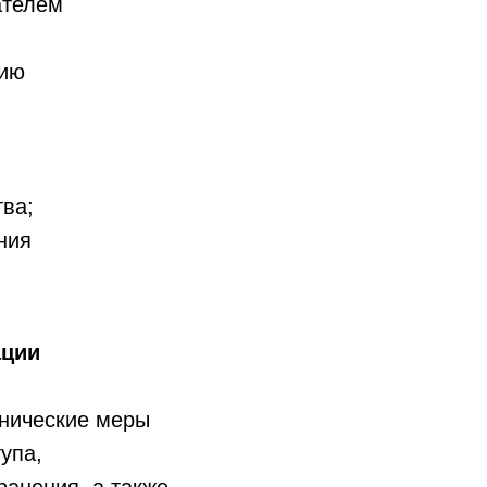
ателем
цию
тва;
ния
ации
хнические меры
упа,