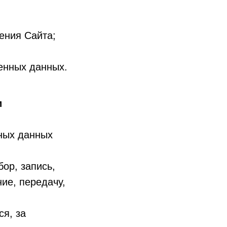
ения Сайта;
енных данных.
и
ьных данных
ор, запись,
ие, передачу,
.
я, за