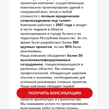
проектная компания, осуществляющая
комплексное проектирование зданий и
сооружений всех типов и любой
сложности с
полным юридическим
сопровождением под «ключ»
.
Компания работает с
2007 года
и входит
в число лидеров в области
проектирования в городе Астана и на
территории Республики Казахстан. За это
время было разработано более
800
крупных проектов
, из них
90%
были
реализованы.
Наша компания объединяет
более 50
высококвалифицированных
сотрудников
, специализирующихся в
различных областях. Мы команда
профессионалов, обладающая широким
опытом и знаниями, необходимыми для
успешной реализации сложных проектов.
Наша компания обладает первой
категорией по проектной деятельности и
ПОЛУЧИТЬ КОНСУЛЬТАЦИЮ
выполняет полный комплекс работ в
области архитектуры и строительства.
Мы оказываем услуги по проектированию,
выполнению работ в сфере охраны