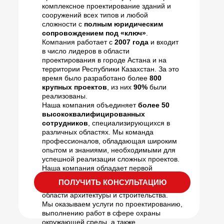
комплексное проектирование зданий и
сооружений всех типов и любой
сложности с
полным юридическим
сопровождением под «ключ»
.
Компания работает с
2007 года
и входит
в число лидеров в области
проектирования в городе Астана и на
территории Республики Казахстан. За это
время было разработано более
800
крупных проектов
, из них
90%
были
реализованы.
Наша компания объединяет
более 50
высококвалифицированных
сотрудников
, специализирующихся в
различных областях. Мы команда
профессионалов, обладающая широким
опытом и знаниями, необходимыми для
успешной реализации сложных проектов.
Наша компания обладает первой
категорией по проектной деятельности и
ПОЛУЧИТЬ КОНСУЛЬТАЦИЮ
выполняет полный комплекс работ в
области архитектуры и строительства.
Мы оказываем услуги по проектированию,
выполнению работ в сфере охраны
окружающей среды, а также