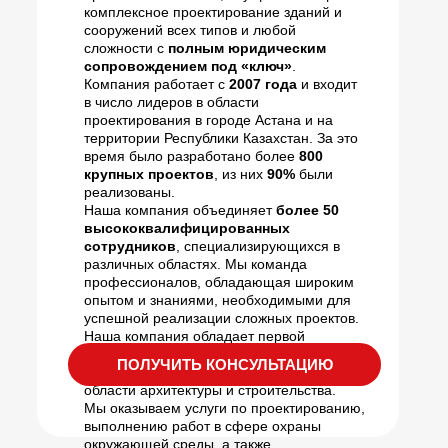
комплексное проектирование зданий и
сооружений всех типов и любой
сложности с
полным юридическим
сопровождением под «ключ»
.
Компания работает с
2007 года
и входит
в число лидеров в области
проектирования в городе Астана и на
территории Республики Казахстан. За это
время было разработано более
800
крупных проектов
, из них
90%
были
реализованы.
Наша компания объединяет
более 50
высококвалифицированных
сотрудников
, специализирующихся в
различных областях. Мы команда
профессионалов, обладающая широким
опытом и знаниями, необходимыми для
успешной реализации сложных проектов.
Наша компания обладает первой
категорией по проектной деятельности и
ПОЛУЧИТЬ КОНСУЛЬТАЦИЮ
выполняет полный комплекс работ в
области архитектуры и строительства.
Мы оказываем услуги по проектированию,
выполнению работ в сфере охраны
окружающей среды, а также