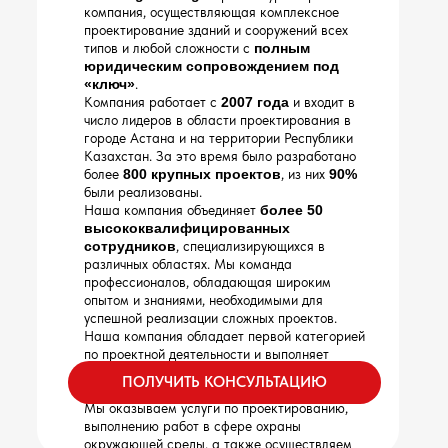
компания, осуществляющая комплексное
проектирование зданий и сооружений всех
типов и любой сложности с
полным
юридическим сопровождением под
«ключ»
.
Компания работает с
2007 года
и входит в
число лидеров в области проектирования в
городе Астана и на территории Республики
Казахстан. За это время было разработано
более
800
крупных проектов
, из них
90%
были реализованы.
Наша компания объединяет
более 50
высококвалифицированных
сотрудников
, специализирующихся в
различных областях. Мы команда
профессионалов, обладающая широким
опытом и знаниями, необходимыми для
успешной реализации сложных проектов.
Наша компания обладает первой категорией
по проектной деятельности и выполняет
полный комплекс работ в области
ПОЛУЧИТЬ КОНСУЛЬТАЦИЮ
архитектуры и строительства.
Мы оказываем услуги по проектированию,
выполнению работ в сфере охраны
окружающей среды, а также осуществляем