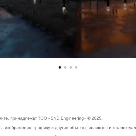
йте, принадлежат ТОО «SND Engineering» © 2025.
ы, изображения, графику и другие объекты, являются интеллекту