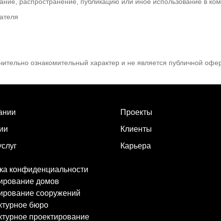
ние, распространение, публикацию или иное использование в комм
ателя
чительно ознакомительный характер и не является публичной офер
ании
Проекты
ии
Клиенты
услуг
Карьера
ка конфиденциальности
ирование домов
ирование сооружений
ктурное бюро
ктурное проектирование