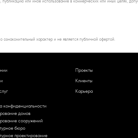
, публикацию или иное использование в коммерческих или иных целях, допу
о ознакомительный характер и не является публичной офертой.
нии
Проекты
ии
Клиенты
слуг
Карьера
а конфиденциальности
рование домов
рование сооружений
турное бюро
турное проектирование