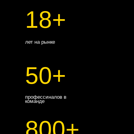
18+
лет на рынке
50+
профессиналов в
команде
800+