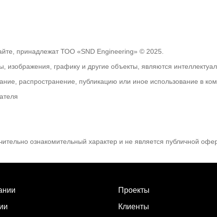
йте, принадлежат ТОО «SND Engineering» © 2025.
ы, изображения, графику и другие объекты, являются интеллекту
ние, распространение, публикацию или иное использование в комм
ателя
чительно ознакомительный характер и не является публичной офер
ании
Проекты
ии
Клиенты