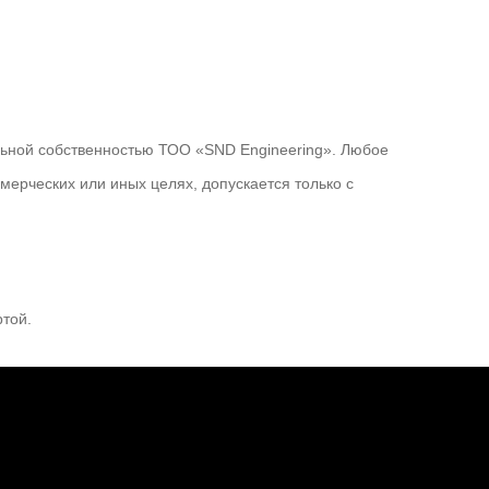
альной собственностью ТОО «SND Engineering». Любое
ерческих или иных целях, допускается только с
той.
Ru
Kz
+7 708 050 02 02