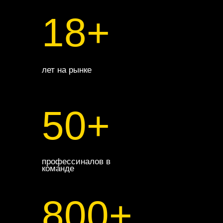
18+
лет на рынке
50+
профессиналов в
команде
800+